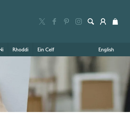
Ni
Rhoddi
Ein Celf
English