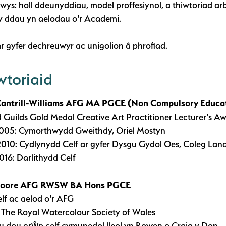
ys: holl ddeunyddiau, model proffesiynol, a thiwtoriad arb
y ddau yn aelodau o'r Academi.
r gyfer dechreuwyr ac unigolion â phrofiad.
wtoriaid
antrill-Williams AFG MA PGCE (Non Compulsory Educa
d Guilds Gold Medal Creative Art Practitioner Lecturer's A
2005: Cymorthwydd Gweithdy, Oriel Mostyn
2010: Cydlynydd Celf ar gyfer Dysgu Gydol Oes, Coleg Landr
016: Darlithydd Celf
Moore AFG RWSW BA Hons PGCE
lf ac aelod o'r AFG
 The Royal Watercolour Society of Wales
u dau grŵp celf cymunedol lleol yn Rowen a Craig y Don