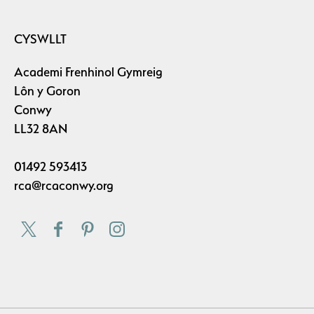
CYSWLLT
Academi Frenhinol Gymreig
Lôn y Goron
Conwy
LL32 8AN
01492 593413
rca@rcaconwy.org