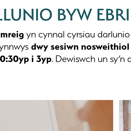
LUNIO BYW EBRI
ymreig
yn cynnal cyrsiau darlunio
dwy sesiwn nosweithiol 
 cynnwys
0:30yp i 3yp
. Dewiswch un sy’n a