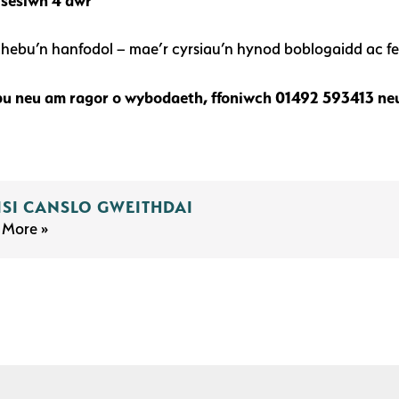
sesiwn 4 awr
hebu’n hanfodol – mae’r cyrsiau’n hynod boblogaidd ac fel 
bu neu am ragor o wybodaeth, ffoniwch 01492 593413 ne
ISI CANSLO GWEITHDAI
 More