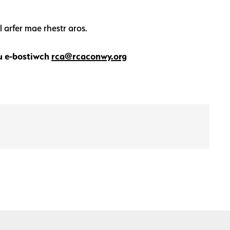
arfer mae rhestr aros.
u e-bostiwch
rca@rcaconwy.org