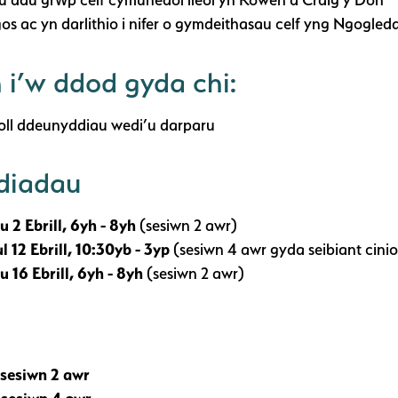
os ac yn darlithio i nifer o gymdeithasau celf yng Ngogle
 i’w ddod gyda chi:
oll ddeunyddiau wedi’u darparu
diadau
u 2 Ebrill, 6yh - 8yh
(sesiwn 2 awr)
l 12 Ebrill, 10:30yb - 3yp
(sesiwn 4 awr gyda seibiant cinio
u 16 Ebrill, 6yh - 8yh
(sesiwn 2 awr)
sesiwn 2 awr