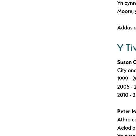
Yn cynnw
Moore, 
Addas a
Y Ti
Susan C
City an
1999 - 
2005 - 
2010 - 2
Peter 
Athro ce
Aelod o
Yn dysg