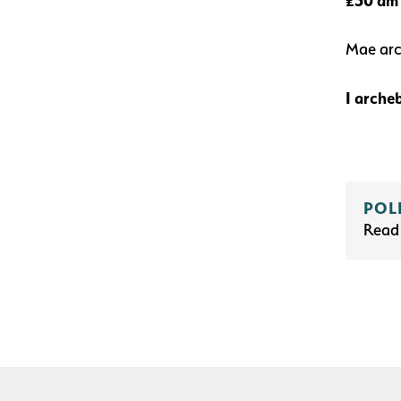
£50 am 
Mae arc
I arche
POL
Read