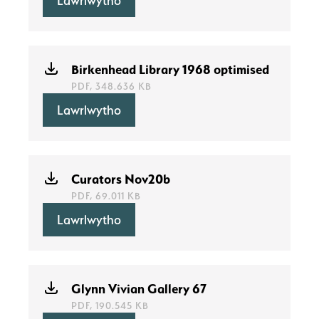
Lawrlwytho
Birkenhead Library 1968 optimised
PDF, 348.636 KB
Lawrlwytho
Curators Nov20b
PDF, 69.011 KB
Lawrlwytho
Glynn Vivian Gallery 67
PDF, 190.545 KB