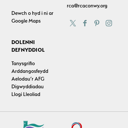
rca@rcaconwy.org
Dewch o hyd i ni ar
Google Maps
DOLENNI
DEFNYDDIOL
Tanysgrifio
Arddangosfeydd
Aelodau’r AFG
Digwyddiadau
Llogi Lleoliad