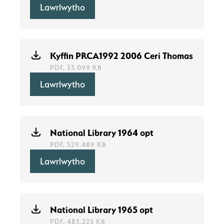
Lawrlwytho
Kyffin PRCA1992 2006 Ceri Thomas
PDF, 33.099 KB
Lawrlwytho
National Library 1964 opt
PDF, 529.489 KB
Lawrlwytho
National Library 1965 opt
PDF, 483.225 KB