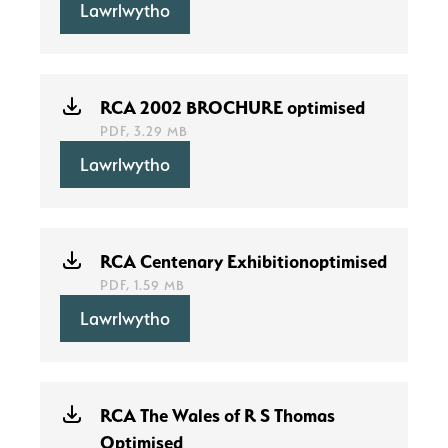
Lawrlwytho
RCA 2002 BROCHURE optimised
PDF, 3.29 MB
Lawrlwytho
RCA Centenary Exhibitionoptimised
PDF, 1.59 MB
Lawrlwytho
RCA The Wales of R S Thomas
Optimised