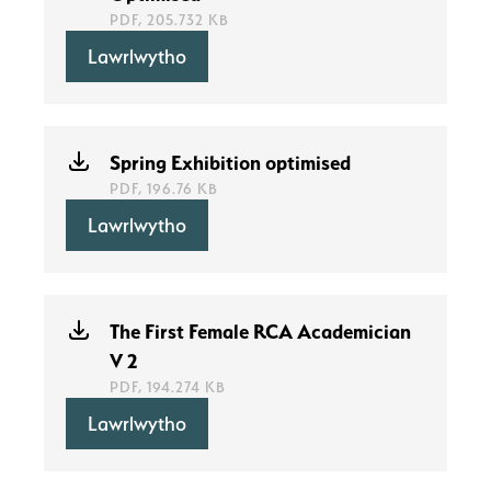
PDF, 205.732 KB
Lawrlwytho
Spring Exhibition optimised
PDF, 196.76 KB
Lawrlwytho
The First Female RCA Academician
V 2
PDF, 194.274 KB
Lawrlwytho