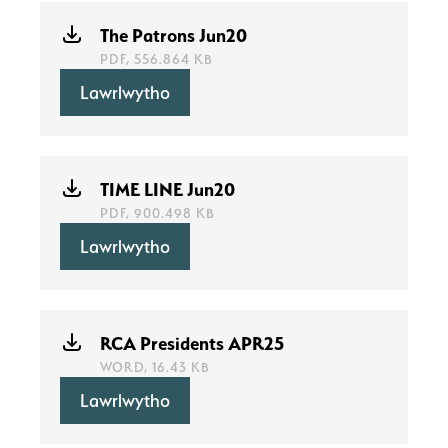
The Patrons Jun20
PDF, 556.864 KB
Lawrlwytho
TIME LINE Jun20
PDF, 900.498 KB
Lawrlwytho
RCA Presidents APR25
WORD, 16.43 KB
Lawrlwytho