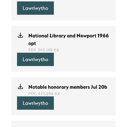
Lawrlwytho
National Library and Newport 1966
opt
PDF, 393.148 KB
Lawrlwytho
Notable honorary members Jul 20b
PDF, 423.206 KB
Lawrlwytho