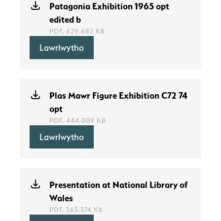
Patagonia Exhibition 1965 opt
edited b
PDF, 629.682 KB
Lawrlwytho
Plas Mawr Figure Exhibition C72 74
opt
PDF, 444.009 KB
Lawrlwytho
Presentation at National Library of
Wales
PDF, 365.374 KB