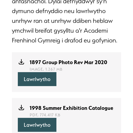
anfasnachol. Dylai defnyddwyr sy’n
dymuno defnyddio neu lawrlwytho
unrhyw ran at unrhyw ddiben heblaw
ymchwil breifat gysylltu a'r Academi
Frenhinol Gymreig i drafod eu gofynion.
1897 Group Photo Rev Mar 2020
IMAGE, 1.267 MB
Lawrlwytho
1998 Summer Exhibition Catalogue
PDF, 774.417 KB
Lawrlwytho