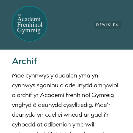
DEWISLEN
Archif
Mae cynnwys y dudalen yma yn
cynnwys sganiau o ddeunydd amrywiol
o archif yr Academi Frenhinol Gymreig
ynghyd â deunydd cysylltiedig. Mae’r
deunydd yn cael ei wneud ar gael i’r
cyhoedd at ddibenion ymchwil