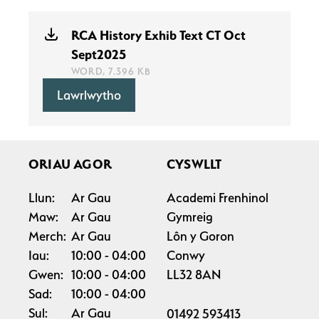
RCA History Exhib Text CT Oct
Sept2025
WORD, 7.396 KB
Lawrlwytho
ORIAU AGOR
CYSWLLT
Llun:
Ar Gau
Academi Frenhinol
Maw:
Ar Gau
Gymreig
Merch:
Ar Gau
Lôn y Goron
Iau:
10:00
04:00
Conwy
Gwen:
10:00
04:00
LL32 8AN
Sad:
10:00
04:00
Sul:
Ar Gau
01492 593413