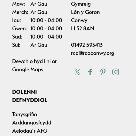
Maw:
Ar Gau
Gymreig
Merch:
Ar Gau
Lôn y Goron
Iau:
10:00
04:00
Conwy
Gwen:
10:00
04:00
LL32 8AN
Sad:
10:00
04:00
Sul:
Ar Gau
01492 593413
rca@rcaconwy.org
Dewch o hyd i ni ar
Google Maps
DOLENNI
DEFNYDDIOL
Tanysgrifio
Arddangosfeydd
Aelodau’r AFG