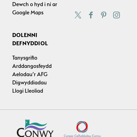
Dewch o hyd i ni ar
Google Maps
DOLENNI
DEFNYDDIOL
Tanysgrifio
Arddangosfeydd
Aelodau’r AFG
Digwyddiadau
Llogi Lleoliad