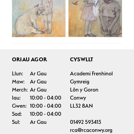
ORIAU AGOR
CYSWLLT
Llun:
Ar Gau
Academi Frenhinol
Maw:
Ar Gau
Gymreig
Merch:
Ar Gau
Lôn y Goron
Iau:
10:00
04:00
Conwy
Gwen:
10:00
04:00
LL32 8AN
Sad:
10:00
04:00
Sul:
Ar Gau
01492 593413
rca@rcaconwy.org