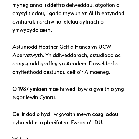
mynegiannol i ddeffro delweddau, atgofion a
chysylltiadau, i gario rhywun yn ôl i blentyndod
cynharaf; i archwilio lefelau dyfnach o
ymwybyddiaeth.
Astudiodd Heather Gelf a Hanes yn UCW
Aberystwyth. Yn ddiweddarach, astudiodd ac
addysgodd graffeg yn Academi Düsseldorf a
chyfieithodd destunau celf o'r Almaeneg.
O 1987 ymlaen mae hi wedi byw a gweithio yng
Ngorllewin Cymru.
Gellir dod o hyd i'w gwaith mewn casgliadau
cyhoeddus a phreifat yn Ewrop a'r DU.