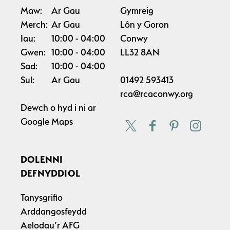
Maw:
Ar Gau
Gymreig
Merch:
Ar Gau
Lôn y Goron
Iau:
10:00
04:00
Conwy
Gwen:
10:00
04:00
LL32 8AN
Sad:
10:00
04:00
Sul:
Ar Gau
01492 593413
rca@rcaconwy.org
Dewch o hyd i ni ar
Google Maps
DOLENNI
DEFNYDDIOL
Tanysgrifio
Arddangosfeydd
Aelodau’r AFG