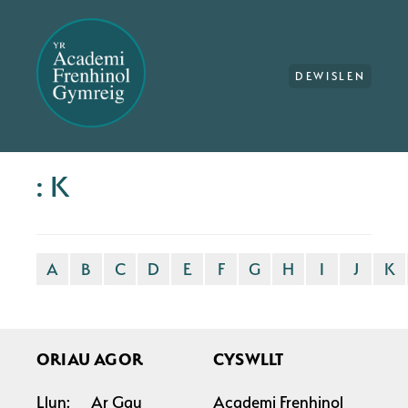
DEWISLEN
: K
A
B
C
D
E
F
G
H
I
J
K
ORIAU AGOR
CYSWLLT
Llun:
Ar Gau
Academi Frenhinol