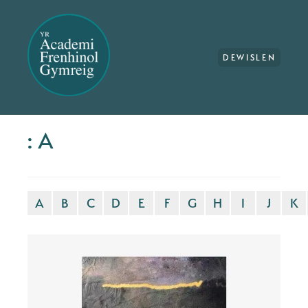
DEWISLEN
: A
A
B
C
D
E
F
G
H
I
J
K