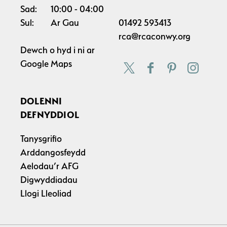
Sad:
10:00
04:00
Sul:
Ar Gau
01492 593413
rca@rcaconwy.org
Dewch o hyd i ni ar
Google Maps
DOLENNI
DEFNYDDIOL
Tanysgrifio
Arddangosfeydd
Aelodau’r AFG
Digwyddiadau
Llogi Lleoliad