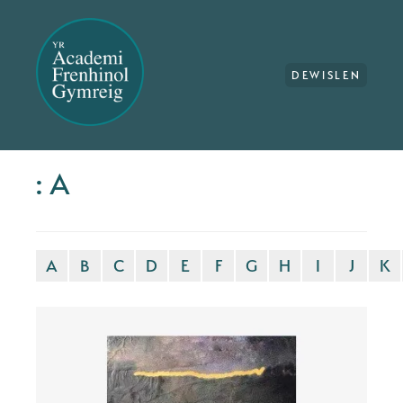
DEWISLEN
: A
A
B
C
D
E
F
G
H
I
J
K