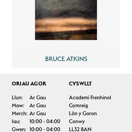
BRUCE ATKINS
ORIAU AGOR
CYSWLLT
Llun:
Ar Gau
Academi Frenhinol
Maw:
Ar Gau
Gymreig
Merch:
Ar Gau
Lôn y Goron
Iau:
10:00
04:00
Conwy
Gwen:
10:00
04:00
LL32 8AN