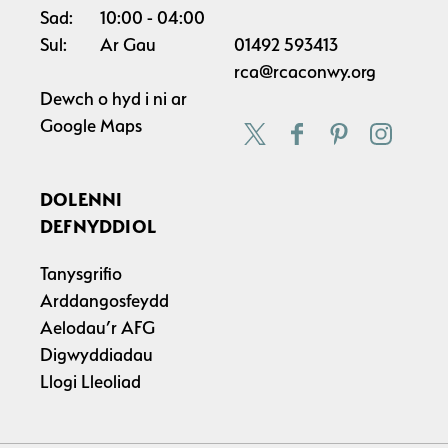
Sad:
10:00
04:00
Sul:
Ar Gau
01492 593413
rca@rcaconwy.org
Dewch o hyd i ni ar
Google Maps
DOLENNI
DEFNYDDIOL
Tanysgrifio
Arddangosfeydd
Aelodau’r AFG
Digwyddiadau
Llogi Lleoliad