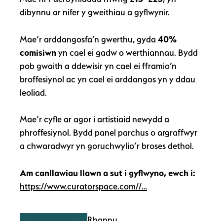
dibynnu ar nifer y gweithiau a gyflwynir.
Mae’r arddangosfa’n gwerthu, gyda
40%
comisiwn
yn cael ei gadw o werthiannau. Bydd
pob gwaith a ddewisir yn cael ei fframio’n
broffesiynol ac yn cael ei arddangos yn y ddau
leoliad.
Mae’r cyfle ar agor i artistiaid newydd a
phroffesiynol. Bydd panel parchus o argraffwyr
a chwaradwyr yn goruchwylio’r broses dethol.
Am canllawiau llawn a sut i gyflwyno, ewch i:
https://www.curatorspace.com//…
Rhannu