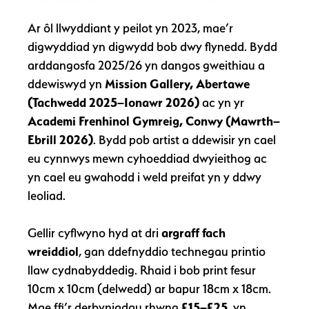
Ar ôl llwyddiant y peilot yn 2023, mae’r
digwyddiad yn digwydd bob dwy flynedd. Bydd
arddangosfa 2025/26 yn dangos gweithiau a
ddewiswyd yn
Mission Gallery, Abertawe
(Tachwedd 2025–Ionawr 2026)
ac yn yr
Academi Frenhinol Gymreig, Conwy (Mawrth–
Ebrill 2026)
. Bydd pob artist a ddewisir yn cael
eu cynnwys mewn cyhoeddiad dwyieithog ac
yn cael eu gwahodd i weld preifat yn y ddwy
leoliad.
Gellir cyflwyno hyd at dri
argraff fach
wreiddiol
, gan ddefnyddio technegau printio
llaw cydnabyddedig. Rhaid i bob print fesur
10cm x 10cm (delwedd) ar bapur 18cm x 18cm.
Mae ffi’r derbyniadau rhwng
£15–£25
, yn