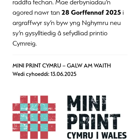
raddfa fechan. Mae derbyniadau’n
28 Gorffennaf 2025
agored nawr tan
i
argraffwyr sy’n byw yng Nghymru neu
sy’n gysylltiedig â sefydliad printio
Cymreig.
MINI PRINT CYMRU – GALW AM WAITH
Wedi cyhoeddi: 13.06.2025