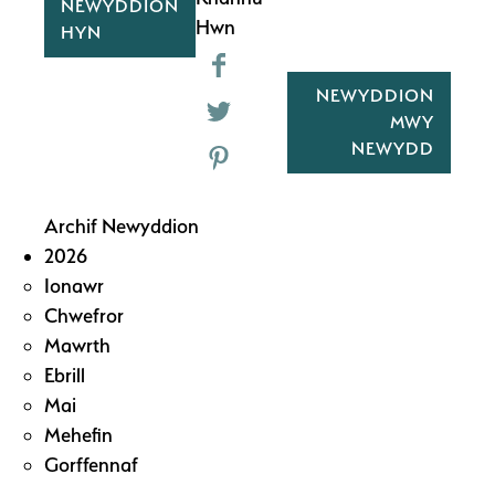
NEWYDDION
Hwn
HYN
NEWYDDION
MWY
NEWYDD
Archif Newyddion
2026
Ionawr
Chwefror
Mawrth
Ebrill
Mai
Mehefin
Gorffennaf