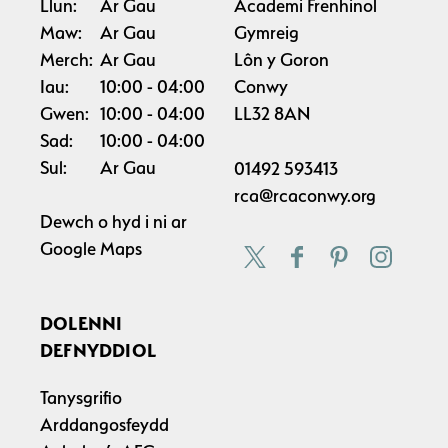
Llun:
Ar Gau
Academi Frenhinol
Maw:
Ar Gau
Gymreig
Merch:
Ar Gau
Lôn y Goron
Iau:
10:00
04:00
Conwy
Gwen:
10:00
04:00
LL32 8AN
Sad:
10:00
04:00
Sul:
Ar Gau
01492 593413
rca@rcaconwy.org
Dewch o hyd i ni ar
Google Maps
DOLENNI
DEFNYDDIOL
Tanysgrifio
Arddangosfeydd