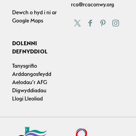
rca@rcaconwy.org
Dewch o hyd i ni ar
Google Maps
DOLENNI
DEFNYDDIOL
Tanysgrifio
Arddangosfeydd
Aelodau’r AFG
Digwyddiadau
Llogi Lleoliad