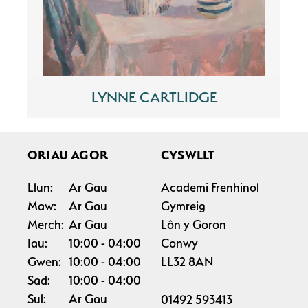
LYNNE CARTLIDGE
ORIAU AGOR
CYSWLLT
Llun:
Ar Gau
Academi Frenhinol
Maw:
Ar Gau
Gymreig
Merch:
Ar Gau
Lôn y Goron
Iau:
10:00
04:00
Conwy
Gwen:
10:00
04:00
LL32 8AN
Sad:
10:00
04:00
Sul:
Ar Gau
01492 593413