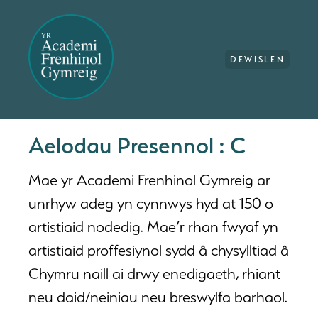
DEWISLEN
Aelodau Presennol : C
Mae yr Academi Frenhinol Gymreig ar
unrhyw adeg yn cynnwys hyd at 150 o
artistiaid nodedig. Mae’r rhan fwyaf yn
artistiaid proffesiynol sydd â chysylltiad â
Chymru naill ai drwy enedigaeth, rhiant
neu daid/neiniau neu breswylfa barhaol.