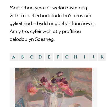
Mae’r rhan yma o’r wefan Gymraeg
wrthi’n cael ei hadeiladu tra’n aros am
gyfieithiad – bydd ar gael yn fuan iawn.
Am y tro, cyfeiriwch at y proffiliau
aelodau yn
Saesneg
.
A
B
C
D
E
F
G
H
I
J
K