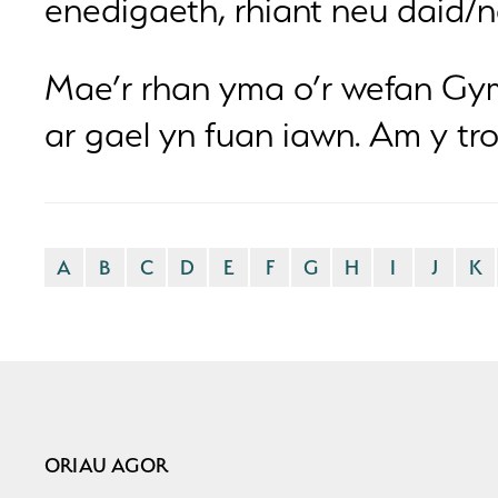
enedigaeth, rhiant neu daid/n
Mae’r rhan yma o’r wefan Gymr
ar gael yn fuan iawn. Am y tro
A
B
C
D
E
F
G
H
I
J
K
ORIAU AGOR