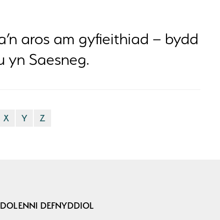
a’n aros am gyfieithiad – bydd
au yn
Saesneg
.
X
Y
Z
DOLENNI DEFNYDDIOL