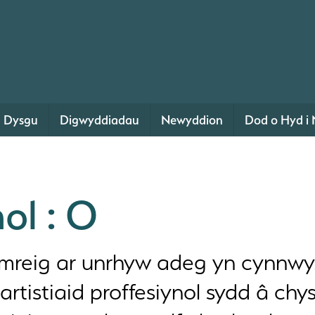
Dysgu
Digwyddiadau
Newyddion
Dod o Hyd i 
ol : O
reig ar unrhyw adeg yn cynnwys 
rtistiaid proffesiynol sydd â chys