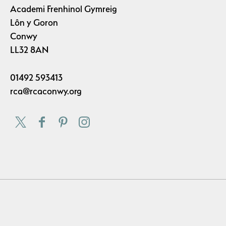
Academi Frenhinol Gymreig
Lôn y Goron
Conwy
LL32 8AN
01492 593413
rca@rcaconwy.org