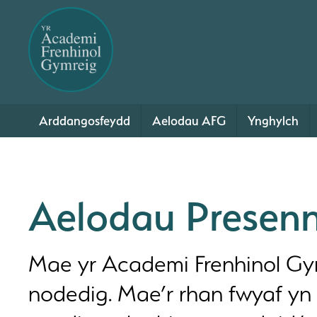
Arddangosfeydd
Aelodau AFG
Ynghylch
Aelodau Presenn
Mae yr Academi Frenhinol Gym
nodedig. Mae’r rhan fwyaf yn a