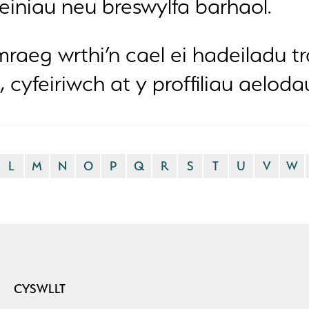
einiau neu breswylfa barhaol.
aeg wrthi’n cael ei hadeiladu tr
, cyfeiriwch at y proffiliau aelod
L
M
N
O
P
Q
R
S
T
U
V
W
CYSWLLT