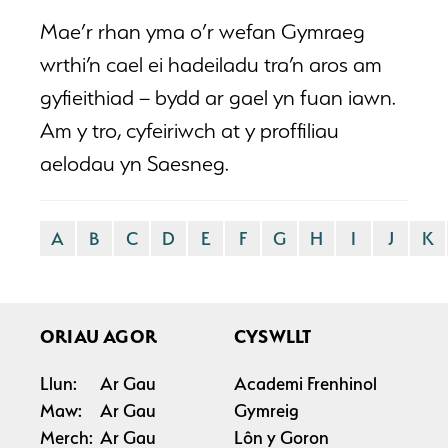
Mae’r rhan yma o’r wefan Gymraeg
wrthi’n cael ei hadeiladu tra’n aros am
gyfieithiad – bydd ar gael yn fuan iawn.
Am y tro, cyfeiriwch at y proffiliau
aelodau yn
Saesneg
.
A
B
C
D
E
F
G
H
I
J
K
ORIAU AGOR
CYSWLLT
Llun:
Ar Gau
Academi Frenhinol
Maw:
Ar Gau
Gymreig
Merch:
Ar Gau
Lôn y Goron