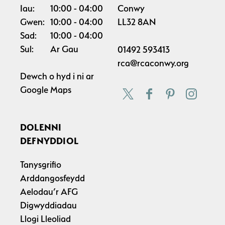
Iau:
10:00
04:00
Conwy
Gwen:
10:00
04:00
LL32 8AN
Sad:
10:00
04:00
Sul:
Ar Gau
01492 593413
rca@rcaconwy.org
Dewch o hyd i ni ar
Google Maps
DOLENNI
DEFNYDDIOL
Tanysgrifio
Arddangosfeydd
Aelodau’r AFG
Digwyddiadau
Llogi Lleoliad