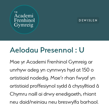
DEWISLEN
Aelodau Presennol : U
Mae yr Academi Frenhinol Gymreig ar
unrhyw adeg yn cynnwys hyd at 150 o
artistiaid nodedig. Mae’r rhan fwyaf yn
artistiaid proffesiynol sydd â chysylltiad â
Chymru naill ai drwy enedigaeth, rhiant
neu daid/neiniau neu breswylfa barhaol.